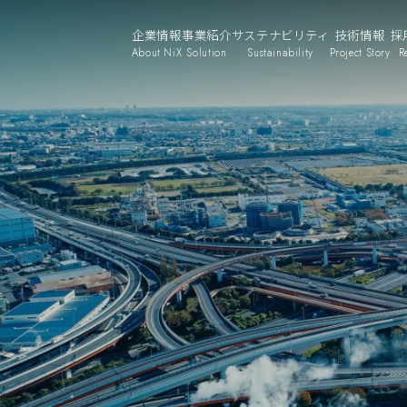
企業情報
事業紹介
サステナビリティ
技術情報
採
About NiX
Solution
Sustainability
Project Story
R