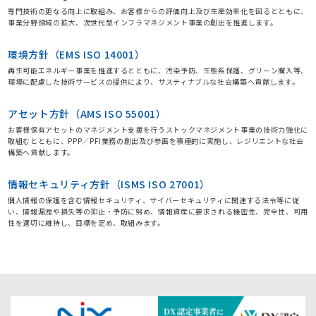
専門技術の更なる向上に取組み、お客様からの評価向上及び生産効率化を図るとともに、
事業分野領域の拡大、次世代型インフラマネジメント事業の創出を推進します。
環境方針（EMS ISO 14001）
再生可能エネルギー事業を推進するとともに、汚染予防、生態系保護、グリーン購入等、
環境に配慮した技術サービスの提供により、サスティナブルな社会構築へ貢献します。
アセット方針（AMS ISO 55001）
お客様保有アセットのマネジメント支援を行うストックマネジメント事業の技術力強化に
取組むとともに、PPP／PFI業務の創出及び参画を積極的に実施し、レジリエントな社会
構築へ貢献します。
情報セキュリティ方針（ISMS ISO 27001）
個人情報の保護を含む情報セキュリティ、サイバーセキュリティに関連する法令等に従
い、情報漏洩や損失等の抑止・予防に努め、情報資産に要求される機密性、完全性、可用
性を適切に維持し、目標を定め、取組みます。