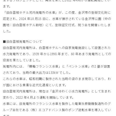
ます。
「旧白雲楼ホテル河内発電所の水車」が、この度、金沢市の登録文化財に
認定され、2024 年10 月15 日に、水車が展示されている金沢市公園（中の
園地：旧白雲楼ホテル跡地）にて、登録証交付式、祝う会を開催いたしま
した。
■旧白雲楼発電所について
旧白雲楼河内発電所は、白雲楼ホテルへの自家発電施設として設置された
水力発電所であり、1939 年から1998 年まで、60 年あまり発電所としての
役割を果たしていました。
発電所内には、「横軸フランシス水車」と「ペントン水車」の2 基が設置
されており、当時の最大出力は133kW でした。
これらの水車は、昭和初期に製作された当時の姿のまま現存しており、わ
が国における貴重な近代化遺産といえます。
旧白雲楼河内発電所は、現在は「金沢ゆわく小水力発電所」として生まれ
変わり、2022 年4 月より運転を開始しています。
水車には、旧発電所のフランシス水車を製作した電業社原動機製造所のグ
ループ会社である（株）エコアドバンス製のポンプ逆転水車を導入してい
ます。