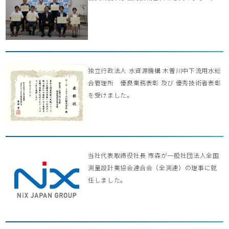
独立行政法人 水資源機構 木曽川中下流用水総
合管理所 優良業務表彰 及び 優秀技術者表彰
を受けました。
当社代表取締役社長 市森が一般社団法人全国
測量設計業協会連合会（全測連）の理事に就
任しました。