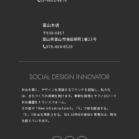
富山本店
〒930-0857
富山県富山市奥田新町1番23号
076-464-6520
SOCIAL DESIGN INNOVATOR
社会を築く、デザインを実装するブランドを目指し、私たち
は、まちづくりの挑戦を続けます。柔軟な発想とテクノロジーで
社会基盤をトランスフォーム。
その姿が「New infrastructure X」「X」で街を創造する。
「X」で社会を革新させる。 NiX JAPANの使命と実現力は、時代
を超えていきます。