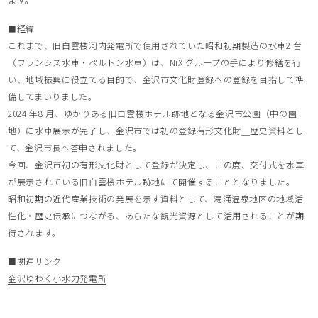
■経緯
これまで、旧白雲楼河内発電所で使用されていた昭和初期製造の水車2 台
（フランシス水車・ペルトン水車）は、NiX グループの手により修繕を行
い、地域振興に役立てる目的で、金沢市文化財登録への登録を目指して準
備してまいりました。
2024 年8 月、ゆかりある旧白雲楼ホテル跡地となる金沢市公園（中の園
地）に水車展示が完了し、金沢市では初の登録有形文化財＿歴史資料とし
て、金沢市長へ答申されました。
今回、金沢市初の有形文化財として登録が決定し、この度、交付式を水車
が展示されている旧白雲楼ホテル跡地にて開催することとなりました。
昭和初期の近代産業技術の発展を示す資料として、湯涌温泉地区の地域活
性化・歴史伝承につながる、あらたな観光資源として活用されることが期
待されます。
■関連リンク
金沢ゆわく小水力発電所