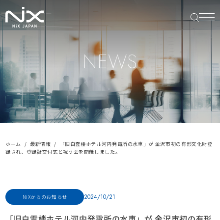
NEWS
ホーム
最新情報
「旧白雲楼ホテル河内発電所の水車」が 金沢市初の有形文化財登
録され、登録証交付式と祝う会を開催しました。
2024/10/21
NiXからのお知らせ
「旧白雲楼ホテル河内発電所の水車」が 金沢市初の有形