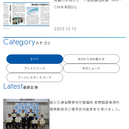
CIM未来図DX」...
2023.10.10
Category
カテゴリ
すべて
NiXからのお知らせ
プレスリリース
NiXニュース
アーバンスケートパーク
Latest
最新記事
国土交通省関東地方整備局 長野国道事務所
優良業務及び優秀技術者表彰を受けました。