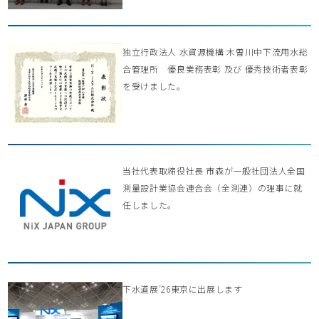
独立行政法人 水資源機構 木曽川中下流用水総
合管理所 優良業務表彰 及び 優秀技術者表彰
を受けました。
当社代表取締役社長 市森が一般社団法人全国
測量設計業協会連合会（全測連）の理事に就
任しました。
下水道展’26東京に出展します