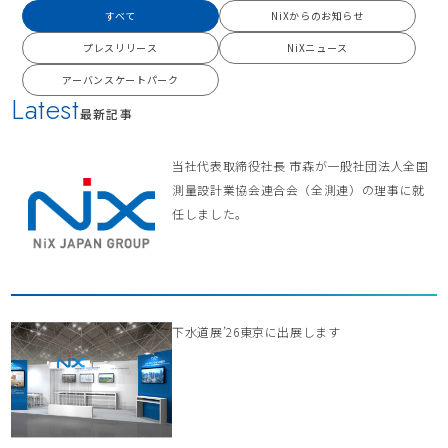
すべて
NiXからのお知らせ
プレスリリース
NiXニュース
アーバンスケートパーク
Latest
最新記事
当社代表取締役社長 市森が一般社団法人全国
測量設計業協会連合会（全測連）の理事に就
任しました。
下水道展’26東京に出展します