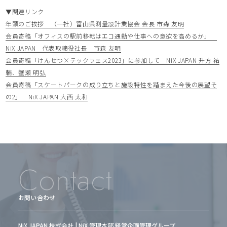
▼関連リンク
年頭のご挨拶 （一社）富山県測量設計業協会 会長 市森 友明
会員寄稿「オフィスの駅前移転はエコ通勤や仕事への意欲を高めるか」
NiX JAPAN 代表取締役社長 市森 友明
会員寄稿「けんせつ×テックフェス2023」に参加して NiX JAPAN 升方 祐
輔、蟹瀬 明弘
会員寄稿「スケートパークの成り立ちと施設特性を踏まえた今後の展望そ
の2」 NiX JAPAN 大西 太和
Contact
お問い合わせ
NiX JAPAN 株式会社 | NiX 管理本部 経営企画管理グループ