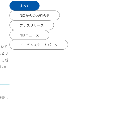
すべて
NiXからのお知らせ
プレスリリース
NiXニュース
アーバンスケートパーク
おいて
によるリ
する新
設立しま
協賛し