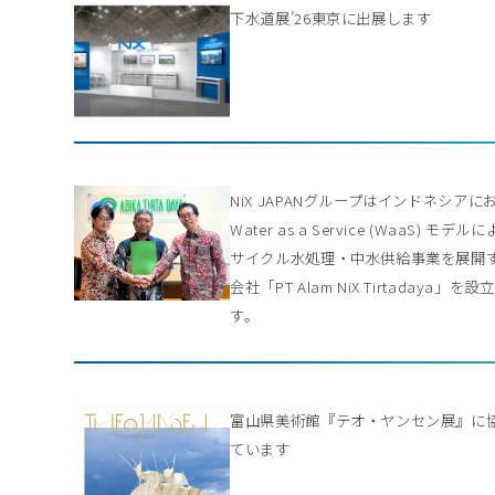
下水道展’26東京に出展します
NiX JAPANグループはインドネシアに
Water as a Service (WaaS) モデル
サイクル水処理・中水供給事業を展開
会社「PT Alam NiX Tirtadaya」を
す。
富山県美術館『テオ・ヤンセン展』に
ています