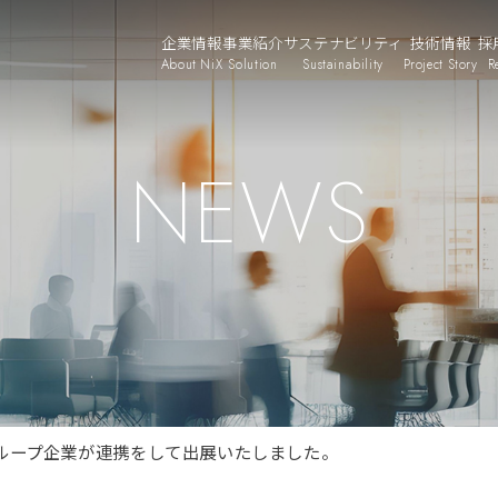
企業情報
事業紹介
サステナビリティ
技術情報
採
About NiX
Solution
Sustainability
Project Story
R
NEWS
ループ企業が連携をして出展いたしました。