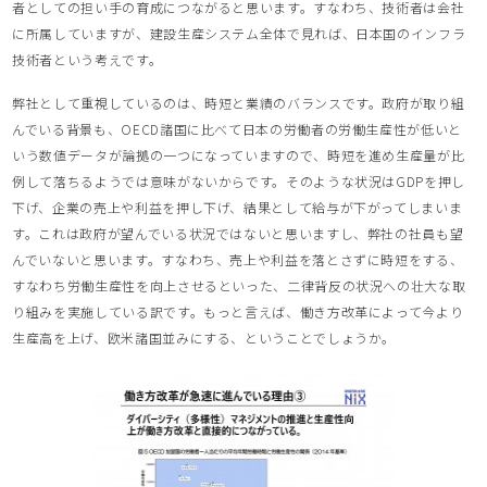
者としての担い手の育成につながると思います。すなわち、技術者は会社
に所属していますが、建設生産システム全体で見れば、日本国のインフラ
技術者という考えです。
弊社として重視しているのは、時短と業績のバランスです。政府が取り組
んでいる背景も、OECD諸国に比べて日本の労働者の労働生産性が低いと
いう数値データが論拠の一つになっていますので、時短を進め生産量が比
例して落ちるようでは意味がないからです。そのような状況はGDPを押し
下げ、企業の売上や利益を押し下げ、結果として給与が下がってしまいま
す。これは政府が望んでいる状況ではないと思いますし、弊社の社員も望
んでいないと思います。すなわち、売上や利益を落とさずに時短をする、
すなわち労働生産性を向上させるといった、二律背反の状況への壮大な取
り組みを実施している訳です。もっと言えば、働き方改革によって今より
生産高を上げ、欧米諸国並みにする、ということでしょうか。