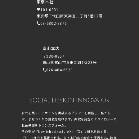
東京本社
〒101-0031
東京都千代田区東神田二丁目5番12号
03-6802-8876
富山本店
〒930-0857
富山県富山市奥田新町1番23号
076-464-6520
SOCIAL DESIGN INNOVATOR
社会を築く、デザインを実装するブランドを目指し、私たち
は、まちづくりの挑戦を続けます。柔軟な発想とテクノロジーで
社会基盤をトランスフォーム。
その姿が「New infrastructure X」「X」で街を創造する。
「X」で社会を革新させる。 NiX JAPANの使命と実現力は、時代