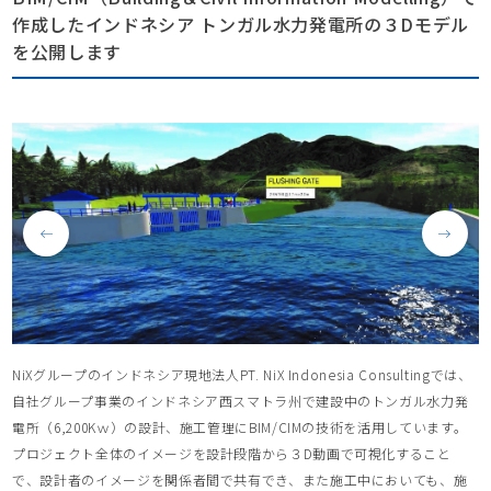
作成したインドネシア トンガル水力発電所の３Dモデル
を公開します
NiXグループのインドネシア現地法人PT. NiX Indonesia Consultingでは、
自社グループ事業のインドネシア西スマトラ州で建設中のトンガル水力発
電所（6,200Kｗ）の設計、施工管理にBIM/CIMの技術を活用しています。
プロジェクト全体のイメージを設計段階から３D動画で可視化すること
で、設計者のイメージを関係者間で共有でき、また施工中においても、施