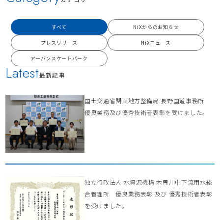
すべて
NiXからのお知らせ
プレスリリース
NiXニュース
アーバンスケートパーク
Latest
最新記事
国土交通省関東地方整備局 長野国道事務所
優良業務及び優秀技術者表彰を受けました。
独立行政法人 水資源機構 木曽川中下流用水総
合管理所 優良業務表彰 及び 優秀技術者表彰
を受けました。