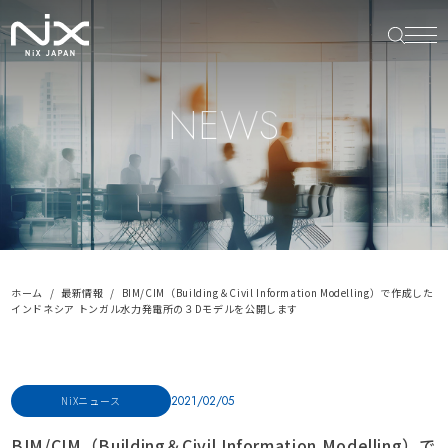
NEWS
ホーム
最新情報
BIM/CIM（Building＆Civil Information Modelling）で作成した
インドネシア トンガル水力発電所の３Dモデルを公開します
2021/02/05
NiXニュース
BIM/CIM（Building＆Civil Information Modelling）で