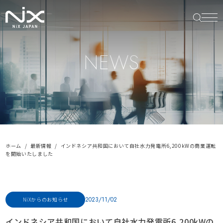
NEWS
ホーム
最新情報
インドネシア共和国において⾃社⽔⼒発電所6,200kWの商業運転
を開始いたしました
2023/11/02
NiXからのお知らせ
インドネシア共和国において⾃社⽔⼒発電所6,200kWの