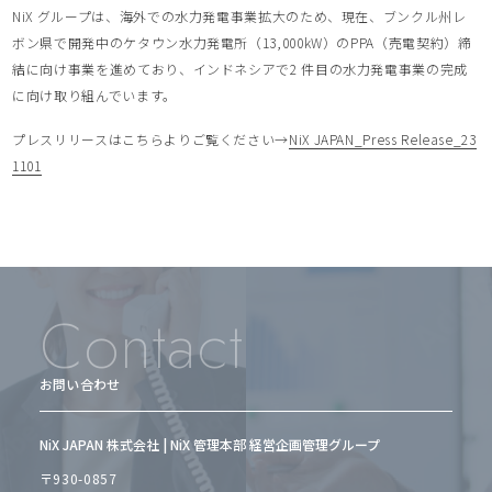
NiX グループは、海外での⽔⼒発電事業拡⼤のため、現在、ブンクル州レ
ボン県で開発中のケタウン⽔⼒発電所（13,000kW）のPPA（売電契約）締
結に向け事業を進めており、インドネシアで2 件⽬の⽔⼒発電事業の完成
に向け取り組んでいます。
プレスリリースはこちらよりご覧ください→
NiX JAPAN_Press Release_23
1101
Contact
お問い合わせ
NiX JAPAN 株式会社 | NiX 管理本部 経営企画管理グループ
〒930-0857