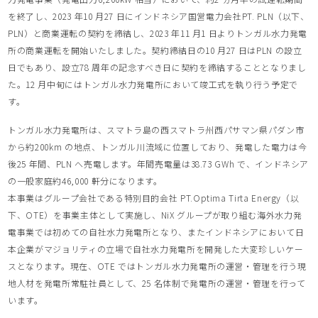
を終了し、2023 年10 ⽉27 ⽇にインドネシア国営電⼒会社PT. PLN（以下、
PLN）と商業運転の契約を締結し、2023 年11 ⽉1 ⽇よりトンガル⽔⼒発電
所の商業運転を開始いたしました。契約締結⽇の10 ⽉27 ⽇はPLN の設⽴
⽇でもあり、設⽴78 周年の記念すべき⽇に契約を締結することとなりまし
た。12 ⽉中旬にはトンガル⽔⼒発電所において竣⼯式を執り⾏う予定で
す。
トンガル⽔⼒発電所は、スマトラ島の⻄スマトラ州⻄パサマン県パダン市
から約200km の地点、トンガル川流域に位置しており、発電した電⼒は今
後25 年間、PLN へ売電します。年間売電量は38.73 GWh で、インドネシア
の⼀般家庭約46,000 軒分になります。
本事業はグループ会社である特別⽬的会社 PT.Optima Tirta Energy（以
下、OTE）を事業主体として実施し、NiX グループが取り組む海外⽔⼒発
電事業では初めての⾃社⽔⼒発電所となり、またインドネシアにおいて⽇
本企業がマジョリティの⽴場で⾃社⽔⼒発電所を開発した⼤変珍しいケー
スとなります。現在、OTE ではトンガル⽔⼒発電所の運営・管理を⾏う現
地⼈材を発電所常駐社員として、25 名体制で発電所の運営・管理を⾏って
います。