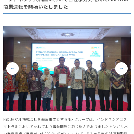
商業運転を開始いたしました
NiX JAPAN 株式会社を基幹事業とするNiX グループは、インドネシア⻄ス
マトラ州においてかねてより事業開発に取り組んでおりましたトンガル⽔
⼒発電事業（発電出⼒6,200kW 相当）において、約2 ヵ⽉半の試運転期間