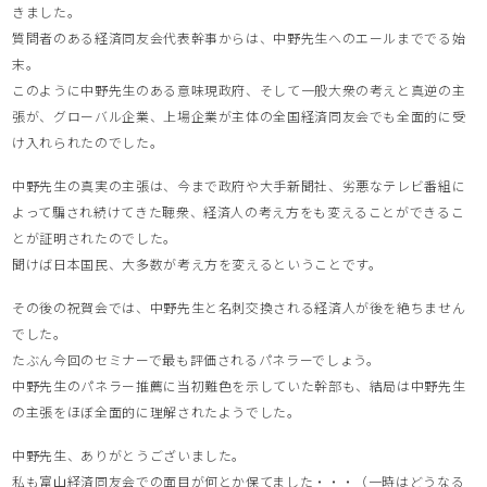
きました。
質問者のある経済同友会代表幹事からは、中野先生へのエールまででる始
末。
このように中野先生のある意味現政府、そして一般大衆の考えと真逆の主
張が、グローバル企業、上場企業が主体の全国経済同友会でも全面的に受
け入れられたのでした。
中野先生の真実の主張は、今まで政府や大手新聞社、劣悪なテレビ番組に
よって騙され続けてきた聴衆、経済人の考え方をも変えることができるこ
とが証明されたのでした。
聞けば日本国民、大多数が考え方を変えるということです。
その後の祝賀会では、中野先生と名刺交換される経済人が後を絶ちません
でした。
たぶん今回のセミナーで最も評価されるパネラーでしょう。
中野先生のパネラー推薦に当初難色を示していた幹部も、結局は中野先生
の主張をほぼ全面的に理解されたようでした。
中野先生、ありがとうございました。
私も富山経済同友会での面目が何とか保てました・・・（一時はどうなる