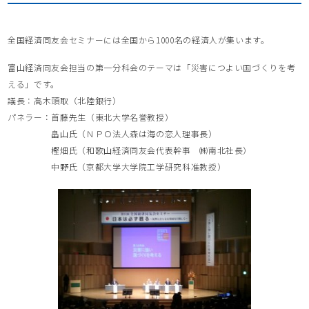
全国経済同友会セミナーには全国から1000名の経済人が集います。
富山経済同友会担当の第一分科会のテーマは「災害につよい国づくりを考
える」です。
議長：高木頭取（北陸銀行）
パネラー：首藤先生（東北大学名誉教授）
畠山氏（ＮＰＯ法人森は海の恋人理事長）
樫畑氏（和歌山経済同友会代表幹事 ㈱南北社長）
中野氏（京都大学大学院工学研究科准教授）