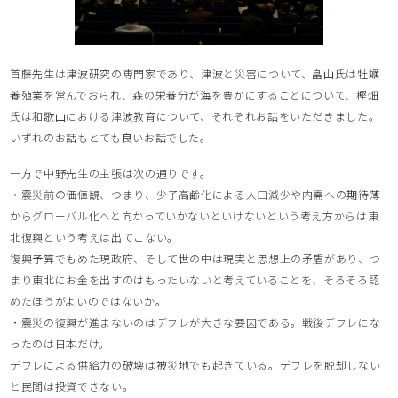
首藤先生は津波研究の専門家であり、津波と災害について、畠山氏は牡蠣
養殖業を営んでおられ、森の栄養分が海を豊かにすることについて、樫畑
氏は和歌山における津波教育について、それぞれお話をいただきました。
いずれのお話もとても良いお話でした。
一方で中野先生の主張は次の通りです。
・震災前の価値観、つまり、少子高齢化による人口減少や内需への期待薄
からグローバル化へと向かっていかないといけないという考え方からは東
北復興という考えは出てこない。
復興予算でもめた現政府、そして世の中は現実と思想上の矛盾があり、つ
まり東北にお金を出すのはもったいないと考えていることを、そろそろ認
めたほうがよいのではないか。
・震災の復興が進まないのはデフレが大きな要因である。戦後デフレにな
ったのは日本だけ。
デフレによる供給力の破壊は被災地でも起きている。デフレを脱却しない
と民間は投資できない。