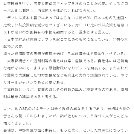
公共投資を行い、需要と供給のギャップを埋めることが必要。そしてグロ
ーバル化は抑制し、内需拡大を進めなければならない。
・デフレは資本主義ではあってはならない状況だが、日本は他の先進国と
比較し公共投資額を減少させすぎている。対ＧＤＰ比の公共投資も建設コ
ストが高いわが国特有の事情を勘案すると、過少とすら言える。
・日本の経済政策論はデフレを起こすためのものになっている。発想の大
転換が必要。
誤った経済政策の思想が復興を妨げ、日本経済全体を弱体化させている。
・大阪都構想とか道州制等の考えは非常に危険である。自治体には通貨発
行権がないので、ますます緊縮財政いなりデフレを助長する。またあれだ
け震災で大活躍した地方整備局なども廃止の方向で議論されている。やは
りオールジャパンである必要がある。
二重行政というが、有事の時はその行政の厚みが機能するのである。道州
制は最悪の議論であると考える。
以上、他の3名のパネラーとは全く視点の異なる主張であり、最初は会場の
皆さんも驚いておられましたが、話が進むにつれ、うなづく人がどんどん
増えてきました。
会場は、中野先生の話に期待し、もっと言え、といった雰囲気になってい