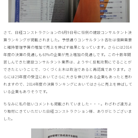
さて、日経コンストラクションの6月9日号に恒例の建設コンサルタント決
算ランキングが掲載されました。予想通りコンサルタント各社は復興需要
と維持管理予算の増加で売上を伸ばす結果となっています。さらには2014
年度の決算の見通しも63%の企業が売上増加の見通しです。この十数年間
苦しんできた建設コンサルタント業界は、ようやく反転攻勢にでることが
できたということで、つくづく土木は政治であると再認識であります。さ
らには25年度の受注においてさらに大きな伸びがある企業もあったと思わ
れますので、2014年度の決算ランキングにおいてはさらに売上を伸ばして
いる企業もありそうです。
ちなみに私の拙いコメントも掲載されていました・・・。わざわざ遠方よ
り取材にきていただいた日経コンストラクション様、ありがとうございま
した。