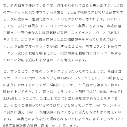
業、その両方で伸びている企業、各社それぞれであると思いますが、1点目
のマーケット状況で伸びている企業と、2点目の戦略で伸びている企業です
ら、次年度以降、差別化されていくのではないかと思われます。いずれに
しても、以前とは異なり、このコンサルタント業界にもより高い市場原理
が働き、一般企業並みに経営戦略が重要になってきたということであると
考えます。ここで言う市場原理とは単に価格競争を言っているのではな
く、より目指すマーケットを明確化することとか、事業セグメント毎のマ
ーケット変化と戦略を明確化する、投資事業を戦略的にコントロールする
といった対応を迫られる原理のことを考えています。
と、言うことで、弊社のランキングはどうだったのでしょうか。今回はコ
ンサルタント部門のランキングでは114位ということでした。この順位をど
のように評価するかですが、5年前くらいから150位台から始まって徐々に
順位を上げてきたこと、売上はコンサルタント部門では28.4%増、全体で1
3.8%増ということで、全体として見ても高い増加率であることを考える
と、そこそこ頑張っているのではないかと思っています。来年のランキン
グ発表に備え（笑）、次期決算に向けてさらに努力しなければと考えてい
ます。一年後どのような形で掲載されるのでしょうか。まずはしっかりと2
6年度事業計画の遂行に邁進したいと思います。