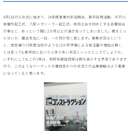
4月1日の入社式に始まり、26年度事業方針説明会、新卒採用活動、平沢川
発電所起工式、八尾メガソーラー起工式、技術士会を初めとする各種協会
行事など、あっという間に2か月以上が過ぎ去ってしまいました。歳をとっ
たせいか、最近本当に一日、一か月が短く感じます。事業状況はという
と、想定通り25年度当初のような15か月予算による発注量の増加は無く、
とは言っても数年前に比べたら多少多い状況といったところでしょうか。
いずれにしてもこの1年は、政府系建設投資は数％減少する予測であります
ので、このようなマーケットの潮目変わりの状況での企業戦略はより重要
になってくると思います。