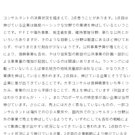
コンサルタントの決算状況を踏まえて、2点思うことがあります。1点目は
伸びている企業は結局ベーシックな分野での業績を伸ばしているというこ
とです。ＰＦＩや海外事業、発注者支援、維持管理分野、新たな公共とか
いろいろありますが、そのような目新しい分野は報道にあるほど伸びてお
らず、やはりまだまだ割合が少ないようです。公共事業予算が増えたこと
により、復興事業も含め、やはり従来型の新設の公共事業の計画・設計に
よる事業量の増加が起因しているのは間違いありません。ランキングには
載っていないたとえば東北地方の地域測量設計会社などは、かなり大きく
業績を伸ばしていると思われます。2点目は、伸びている企業とそうでない
企業に差が出てきていることです。大手コンサルは復興需要をいち早くつ
かみ、事業の川上から手掛けることで、売上を伸ばしています（利益まで
はわかりませんが・・・）。またプロポーザルの特定率が高い企業は当然
伸びています。さらには、売上には大きく寄与していないものの、一部コ
ンサルタントは海外でのＯＤＡ案件や、国内外でのコンサルタント分野以
外の事業で売上を伸ばしているようです。いずれにしても各社の戦略によ
って業績に差が出やすい状況になってきていると思われます。1点目のマー
ケット状況により伸びている企業、2点目の企業戦略により伸びている企