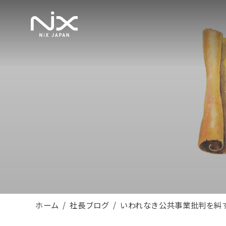
ホーム
社長ブログ
いわれなき公共事業批判を糾す･