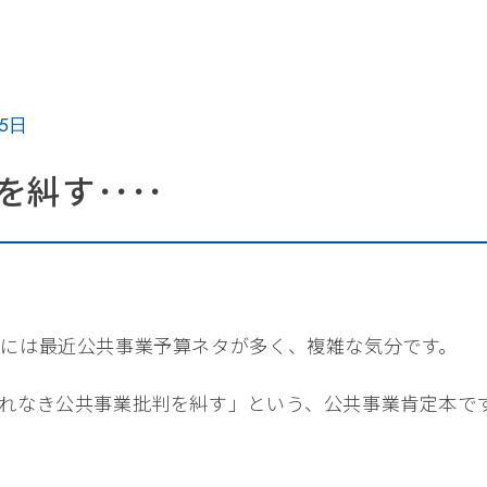
15日
糾す････
には最近公共事業予算ネタが多く、複雑な気分です。
れなき公共事業批判を糾す」という、公共事業肯定本で