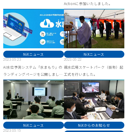
Actionに参加いたしました。
NiXニュース
NiXニュース
2023.05.23
2023.05.22
AI水位予測システム「水まもり」の
親水広場スケートパーク（仮称）起
ランディングページを公開しまし
工式を行いました。
た。
NiXニュース
NiXからのお知らせ
2023.05.15