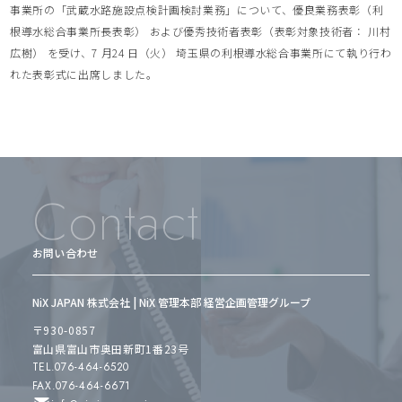
事業所の「武蔵水路施設点検計画検討業務」について、優良業務表彰（利
根導水総合事業所長表彰） および優秀技術者表彰（表彰対象技術者： 川村
広樹） を受け、7 月24 日（火） 埼玉県の利根導水総合事業所にて執り行わ
れた表彰式に出席しました。
Contact
お問い合わせ
NiX JAPAN 株式会社 | NiX 管理本部 経営企画管理グループ
〒930-0857
富山県富山市奥田新町1番23号
TEL.076-464-6520
FAX.076-464-6671