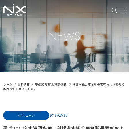
NEWS
ホーム
最新情報
平成30年度水資源機構 利根導水総合事業所長表彰および優秀技
術者表彰を受けました。
2018/07/25
NiXニュース
平成30年度水資源機構 利根導水総合事業所長表彰およ