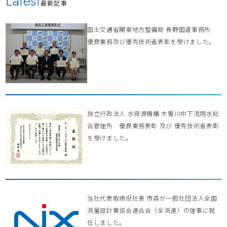
Latest
最新記事
国土交通省関東地方整備局 長野国道事務所
優良業務及び優秀技術者表彰を受けました。
独立行政法人 水資源機構 木曽川中下流用水総
合管理所 優良業務表彰 及び 優秀技術者表彰
を受けました。
当社代表取締役社長 市森が一般社団法人全国
測量設計業協会連合会（全測連）の理事に就
任しました。