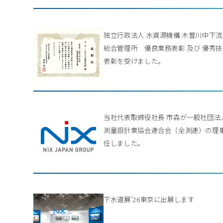
独立行政法人 水資源機構 木曽川中下
総合管理所 優良業務表彰 及び 優秀
表彰を受けました。
当社代表取締役社長 市森が一般社団法
測量設計業協会連合会（全測連）の理
任しました。
下水道展’26東京に出展します