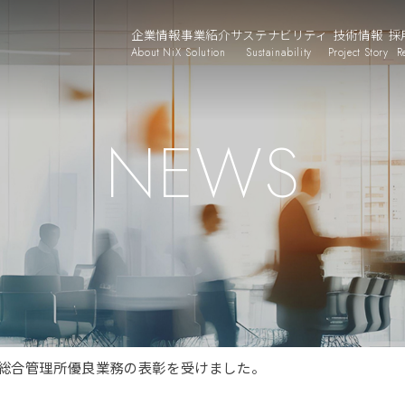
企業情報
事業紹介
サステナビリティ
技術情報
採
About NiX
Solution
Sustainability
Project Story
R
NEWS
水総合管理所優良業務の表彰を受けました。