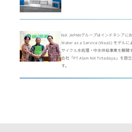
NiX JAPANグループはインドネシアに
Water as a Service (WaaS) モデル
サイクル水処理・中水供給事業を展開
会社「PT Alam NiX Tirtadaya」を
す。