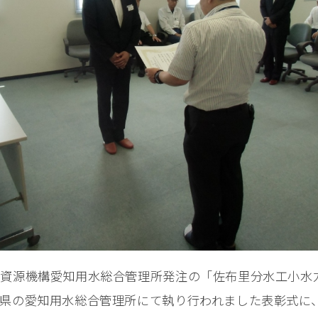
資源機構愛知用水総合管理所発注の「佐布里分水工小水
県の愛知用水総合管理所にて執り行われました表彰式に