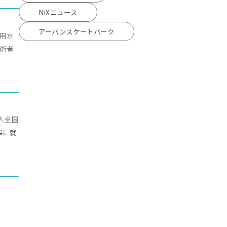
NiXニュース
アーバンスケートパーク
流用水
技術者
人全国
事に就