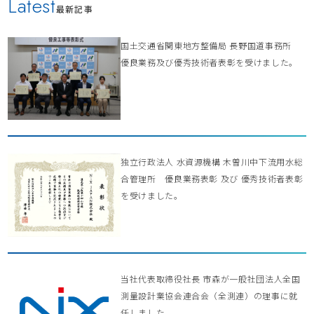
Latest
最新記事
国土交通省関東地方整備局 長野国道事務所
優良業務及び優秀技術者表彰を受けました。
独立行政法人 水資源機構 木曽川中下流用水総
合管理所 優良業務表彰 及び 優秀技術者表彰
を受けました。
当社代表取締役社長 市森が一般社団法人全国
測量設計業協会連合会（全測連）の理事に就
任しました。