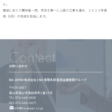
た。
建設にあたり関係者一同、安全を第一に心掛け工事を進め、２０２３年夏
頃（8⽉）の完成を⽬指します。
Contact
お問い合わせ
NiX JAPAN 株式会社 | NiX 管理本部 経営企画管理グループ
〒930-0857
富山県富山市奥田新町1番23号
TEL.076-464-6520
FAX.076-464-6671
info@nix-japan.co.jp