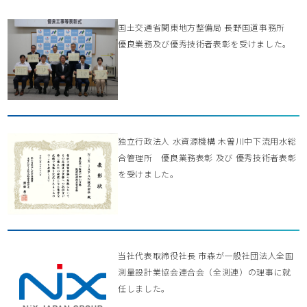
国土交通省関東地方整備局 長野国道事務所
優良業務及び優秀技術者表彰を受けました。
独立行政法人 水資源機構 木曽川中下流用水総
合管理所 優良業務表彰 及び 優秀技術者表彰
を受けました。
当社代表取締役社長 市森が一般社団法人全国
測量設計業協会連合会（全測連）の理事に就
任しました。