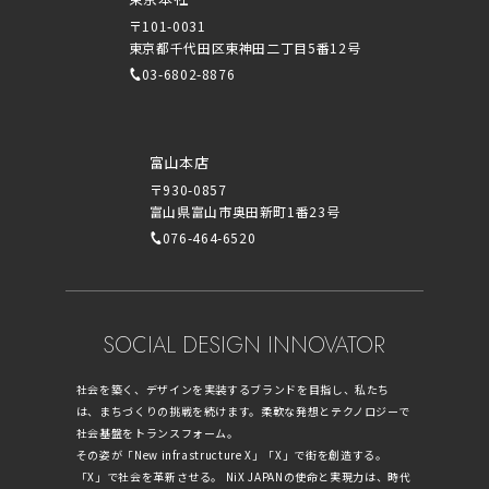
〒101-0031
東京都千代田区東神田二丁目5番12号
03-6802-8876
富山本店
〒930-0857
富山県富山市奥田新町1番23号
076-464-6520
SOCIAL DESIGN INNOVATOR
社会を築く、デザインを実装するブランドを目指し、私たち
は、まちづくりの挑戦を続けます。柔軟な発想とテクノロジーで
社会基盤をトランスフォーム。
その姿が「New infrastructure X」「X」で街を創造する。
「X」で社会を革新させる。 NiX JAPANの使命と実現力は、時代