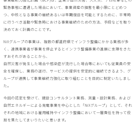
緊急事態に遭遇した場合において、事業資産の損害を最小限にとどめつ
つ、中核となる事業の継続あるいは早期復旧を可能とするために、平常時
に行うべき活動や緊急時における事業継続のための方法、手段などを取り
決めておく計画のことです。
NiXグループの事業は、複数の都道府県でインフラ整備にかかる業務が多
く、連携事業者が事業を停止するとインフラ整備事業の進展に支障をきた
すおそれがあることから、
自然災害が発生した場合や感染症が流行した場合等においても従業員の安
全を確保し、業務の遂行、サービスの提供を安定的に継続できるよう、グ
ループが連携して事業継続力強化に取り組むことを目的に制定いたしまし
た。
今回の認定を受けて、建設コンサルタント業務、測量・設計業務、および
自然エネルギーによる発電事業を中心とした「NiXグループ」として、それ
ぞれの地域における雇用維持やインフラ整備において一層責任を持って役
割を果たしてまいりたいと思います。