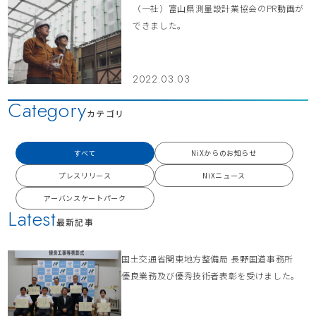
（一社）富山県測量設計業協会のPR動画が
できました。
2022.03.03
Category
カテゴリ
すべて
NiXからのお知らせ
プレスリリース
NiXニュース
アーバンスケートパーク
Latest
最新記事
国土交通省関東地方整備局 長野国道事務所
優良業務及び優秀技術者表彰を受けました。