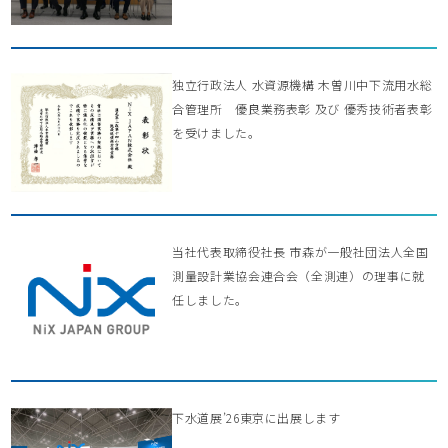
独立行政法人 水資源機構 木曽川中下流用水総
合管理所 優良業務表彰 及び 優秀技術者表彰
を受けました。
当社代表取締役社長 市森が一般社団法人全国
測量設計業協会連合会（全測連）の理事に就
任しました。
下水道展’26東京に出展します