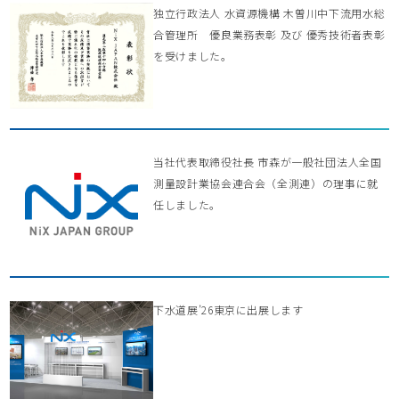
独立行政法人 水資源機構 木曽川中下流用水総
合管理所 優良業務表彰 及び 優秀技術者表彰
を受けました。
当社代表取締役社長 市森が一般社団法人全国
測量設計業協会連合会（全測連）の理事に就
任しました。
下水道展’26東京に出展します