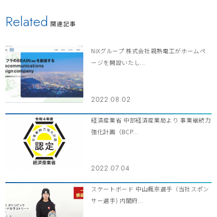
Related
関連記事
NiXグループ 株式会社親熱電工がホームペ
ージを開設いたし...
2022.08.02
経済産業省 中部経済産業局より 事業継続力
強化計画（BCP...
2022.07.04
スケートボード 中山楓奈選手（当社スポン
サー選手) 内閣府...