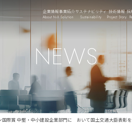
企業情報
事業紹介
サステナビリティ
技術情報
採
About NiX
Solution
Sustainability
Project Story
R
NEWS
ョン国際賞 中堅・中小建設企業部門に おいて国土交通大臣表彰