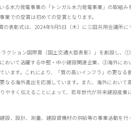
いる水力発電事業の「トンガル水力発電事業」の取組み
事業での受賞は初めての受賞となります。
際賞の表彰式は、2024年9月5日（木）に三田共用会議所
て
ンストラクション国際賞（国土交通大臣表彰）」を創設し、
において活躍する中堅・中小建設関連企業、③海外にお
ています。これにより、「質の高いインフラ」の更なる
更なる海外進出を応援しています。また、海外において
りやすく伝えることによって、若年世代が将来建設産業
建設、設計、測量、建設資機材の供給等の事業活動を行