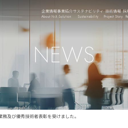
企業情報
事業紹介
サステナビリティ
技術情報
採
About NiX
Solution
Sustainability
Project Story
R
NEWS
良業務及び優秀技術者表彰を受けました。