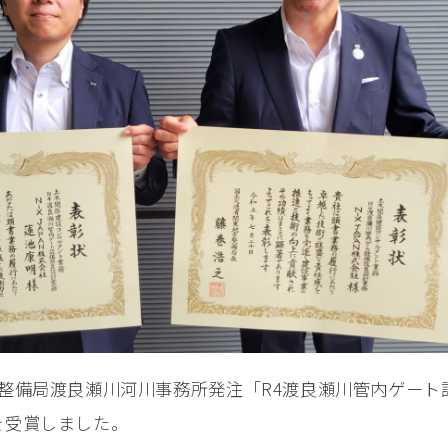
⽅整備局渡良瀬川河川事務所発注「R4渡良瀬川管内ゲー
を受賞しました。