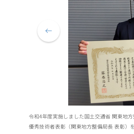
令和4年度実施しました国⼟交通省 関東地
優秀技術者表彰（関東地⽅整備局⻑ 表彰）