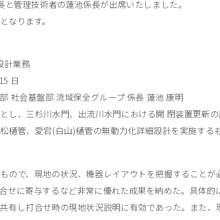
社長と管理技術者の蓮池係長が出席いたしました。
となります。
設計業務
15 ⽇
 社会基盤部 流域保全グループ 係⻑ 蓮池 康明
とし、三杉川水門、出流川水門における開 閉装置更新
松樋管、愛宕(白山)樋管の無動力化詳細設計を実施する
もので、現地の状況、機器レイアウトを把握することが必要
合せに寄与するなど⾮常に優れた成果を納めた。具体的に
共有し打合せ時の現地状況説明に有効であった。また、現