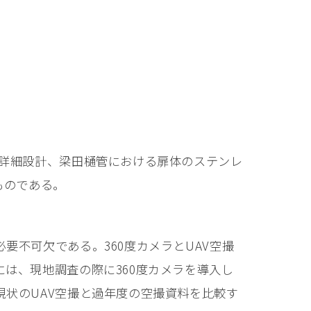
の詳細設計、梁田樋管における扉体のステンレ
ものである。
不可⽋である。360度カメラとUAV空撮
は、現地調査の際に360度カメラを導⼊し
状のUAV空撮と過年度の空撮資料を⽐較す