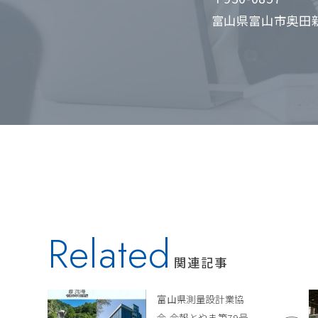
富山県富山市奥田新
Related
関連記事
富山県測量設計業協
会 会報とやま第79号