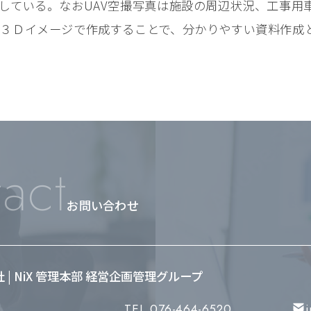
している。なおUAV空撮写真は施設の周辺状況、⼯事⽤
３Ｄイメージで作成することで、分かりやすい資料作成
act
お問い合わせ
会社 | NiX 管理本部 経営企画管理グループ
TEL.076-464-6520