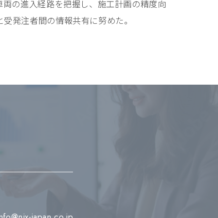
⾞両の進⼊経路を把握し、施⼯計画の精度向
と受発注者間の情報共有に努めた。
info@nix-japan.co.jp