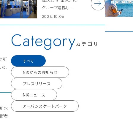
グループ連携し...
2023.10.06
Category
カテゴリ
事務所
すべて
した。
NiXからのお知らせ
プレスリリース
NiXニュース
アーバンスケートパーク
流用水
技術者