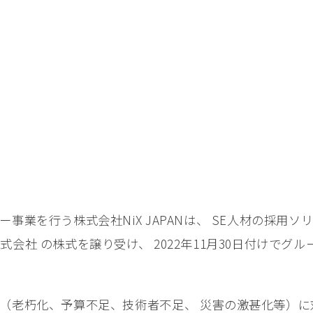
事業を⾏う株式会社NiX JAPANは、 SE⼈材の採⽤
会社 の株式を譲り受け、 2022年11⽉30⽇付けでグ
（⽼朽化、予算不⾜、技術者不⾜、 災害の激甚化等）に対