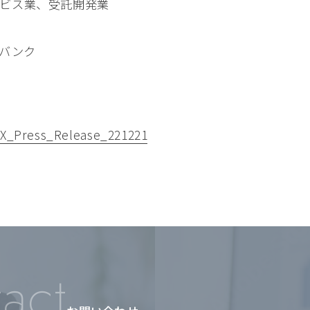
ビス業、受託開発業
 バンク
iX_Press_Release_221221
act