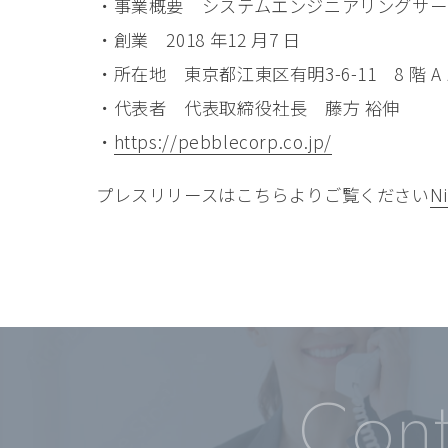
・事業概要 システムエンジニアリングサー
・創業 2018 年12 ⽉7 ⽇
・所在地 東京都江東区有明3-6-11 8 階 A
・代表者 代表取締役社⻑ 藤⽅ 裕伸
・
https://pebblecorp.co.jp/
プレスリリースはこちらよりご覧ください
N
Cont