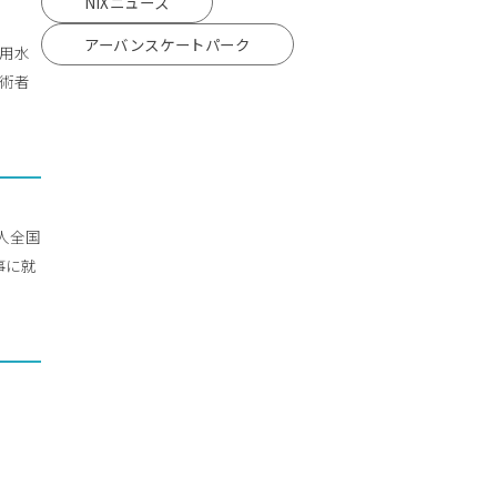
NiXニュース
アーバンスケートパーク
流用水
技術者
人全国
事に就