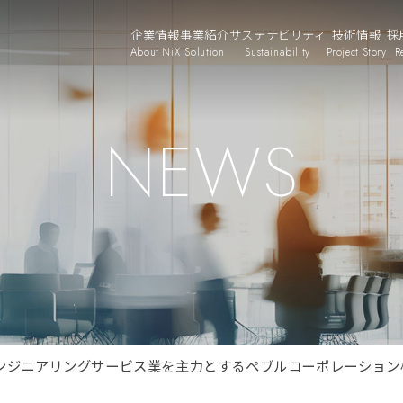
企業情報
事業紹介
サステナビリティ
技術情報
採
About NiX
Solution
Sustainability
Project Story
R
NEWS
ンジニアリングサービス業を主力とするペブルコーポレーション株