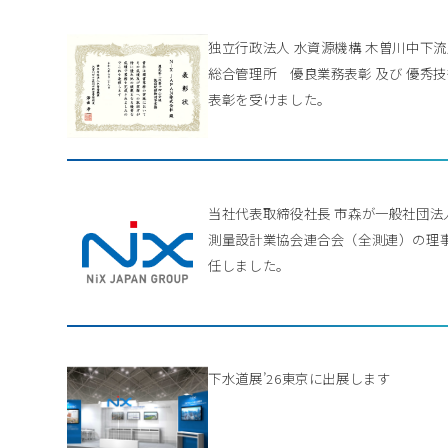
独立行政法人 水資源機構 木曽川中下
総合管理所 優良業務表彰 及び 優秀
表彰を受けました。
当社代表取締役社長 市森が一般社団法
測量設計業協会連合会（全測連）の理
任しました。
下水道展’26東京に出展します