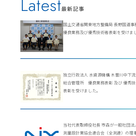
Latest
最新記事
国土交通省関東地方整備局 長野国道
優良業務及び優秀技術者表彰を受けま
独立行政法人 水資源機構 木曽川中下
総合管理所 優良業務表彰 及び 優秀
表彰を受けました。
当社代表取締役社長 市森が一般社団法
測量設計業協会連合会（全測連）の理