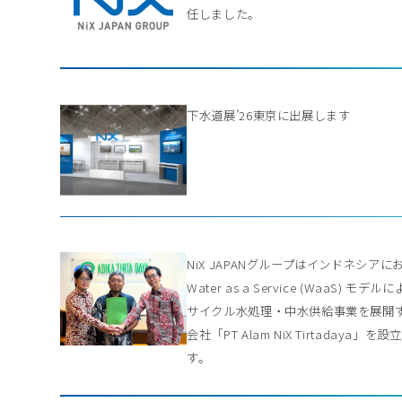
任しました。
下水道展’26東京に出展します
NiX JAPANグループはインドネシアに
Water as a Service (WaaS) モデル
サイクル水処理・中水供給事業を展開
会社「PT Alam NiX Tirtadaya」を
す。