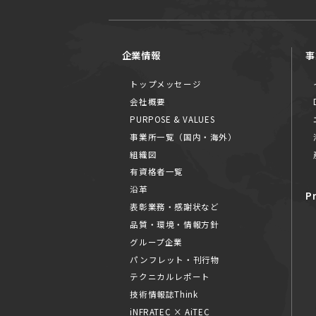
企業情報
事
トップメッセージ
会社概要
PURPOSE & VALUES
事業所一覧（国内・海外）
組織図
有資格者一覧
沿革
P
表彰業務・感謝状など
品質・環境・情報方針
グループ企業
パンフレット・刊行物
テクニカルレポート
技術情報誌Think
iNFRATEC × AiTEC