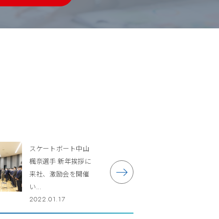
スケートボート中山
楓奈選手 新年挨拶に
来社、激励会を開催
い...
2022.01.17