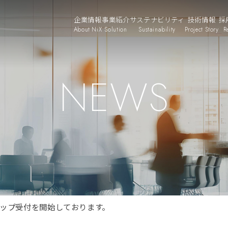
企業情報
事業紹介
サステナビリティ
技術情報
採
About NiX
Solution
Sustainability
Project Story
R
NEWS
シップ受付を開始しております。