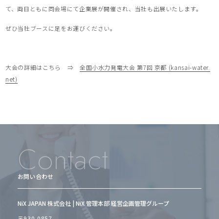
て、両日ともに同会場にて企業展が開催され、当社も出展いたします。
ぜひ当社ブースに足をお運びください。
大会の詳細はこちら ⇒
全国小水力発電大会 第7回 京都 (kansai-water.
net)
Contact
お問い合わせ
NiX JAPAN 株式会社 | NiX 管理本部 経営企画管理グループ
〒930-0857