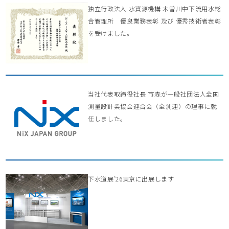
独立行政法人 水資源機構 木曽川中下流用水総
合管理所 優良業務表彰 及び 優秀技術者表彰
を受けました。
当社代表取締役社長 市森が一般社団法人全国
測量設計業協会連合会（全測連）の理事に就
任しました。
下水道展’26東京に出展します