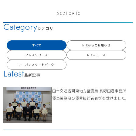
2021.09.10
Category
カテゴリ
すべて
NiXからのお知らせ
プレスリリース
NiXニュース
アーバンスケートパーク
Latest
最新記事
国土交通省関東地方整備局 長野国道事務所
優良業務及び優秀技術者表彰を受けました。