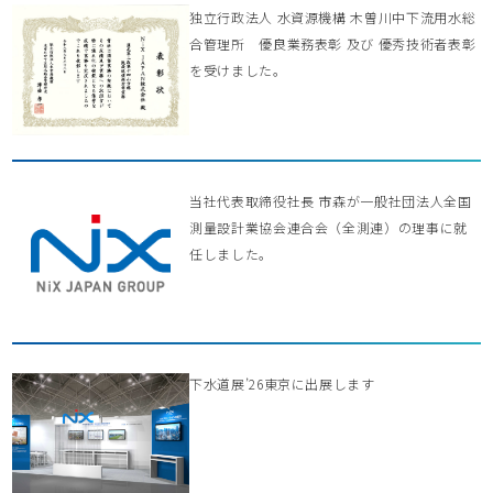
独立行政法人 水資源機構 木曽川中下流用水総
合管理所 優良業務表彰 及び 優秀技術者表彰
を受けました。
当社代表取締役社長 市森が一般社団法人全国
測量設計業協会連合会（全測連）の理事に就
任しました。
下水道展’26東京に出展します