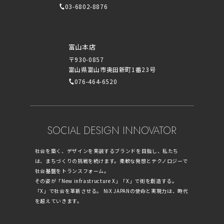
03-6802-8876
富山本店
〒930-0857
富山県富山市奥田新町1番23号
076-464-6520
SOCIAL DESIGN INNOVATOR
社会を築く、デザインを実装するブランドを目指し、私たち
は、まちづくりの挑戦を続けます。柔軟な発想とテクノロジーで
社会基盤をトランスフォーム。
その姿が「New infrastructure X」「X」で街を創造する。
「X」で社会を革新させる。 NiX JAPANの使命と実現力は、時代
を超えていきます。