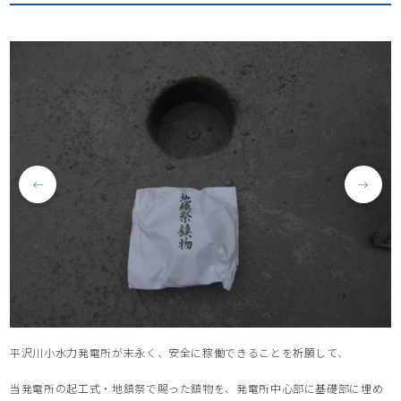
平沢川小水力発電所が末永く、安全に稼働できることを祈願して、
当発電所の起工式・地鎮祭で賜った鎮物を、発電所中心部に基礎部に埋め