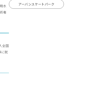
アーバンスケートパーク
流用水
技術者
人全国
事に就