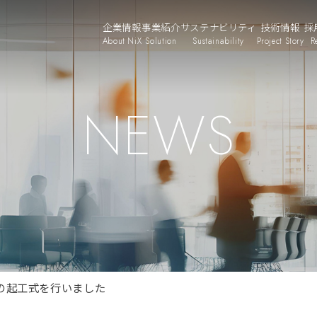
企業情報
事業紹介
サステナビリティ
技術情報
採
About NiX
Solution
Sustainability
Project Story
R
NEWS
の起工式を行いました