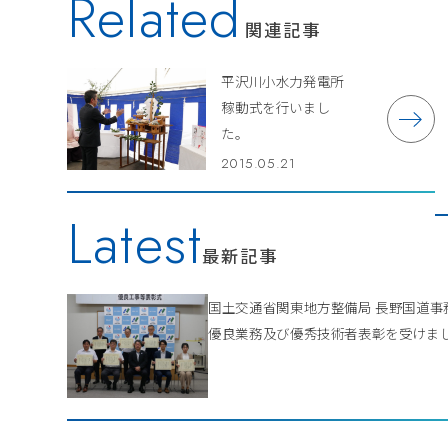
Related
関連記事
平沢川小水力発電所
稼動式を行いまし
た。
2015.05.21
Latest
最新記事
国土交通省関東地方整備局 長野国道
優良業務及び優秀技術者表彰を受けま