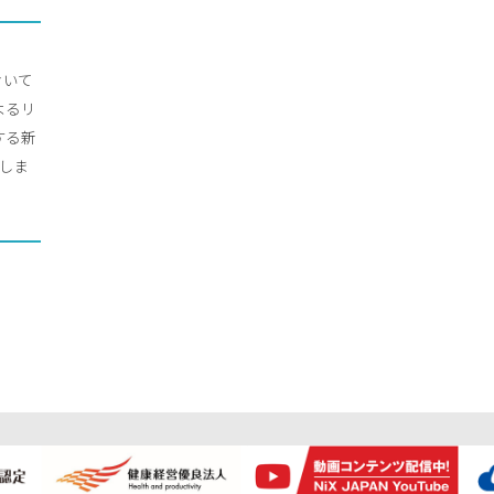
おいて
によるリ
する新
設立しま