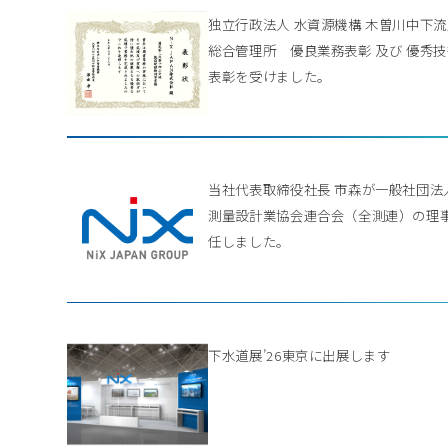
独立行政法人 水資源機構 木曽川中下
総合管理所 優良業務表彰 及び 優秀
表彰を受けました。
当社代表取締役社長 市森が一般社団法
測量設計業協会連合会（全測連）の理
任しました。
下水道展’26東京に出展します