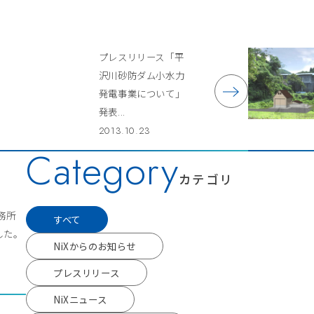
プレスリリース「平
沢川砂防ダム小水力
発電事業について」
発表...
2013.10.23
Category
カテゴリ
事務所
すべて
した。
NiXからのお知らせ
プレスリリース
NiXニュース