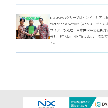
NiX JAPANグループはインドネシアに
Water as a Service (WaaS) モデル
サイクル水処理・中水供給事業を展開
会社「PT Alam NiX Tirtadaya」を
す。