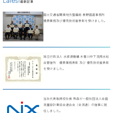
Latest
最新記事
国土交通省関東地方整備局 長野国道事務所
優良業務及び優秀技術者表彰を受けました。
独立行政法人 水資源機構 木曽川中下流用水総
合管理所 優良業務表彰 及び 優秀技術者表彰
を受けました。
当社代表取締役社長 市森が一般社団法人全国
測量設計業協会連合会（全測連）の理事に就
任しました。