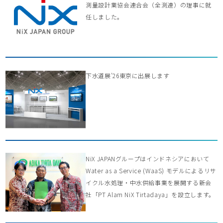
測量設計業協会連合会（全測連）の理事に就
任しました。
下水道展’26東京に出展します
NiX JAPANグループはインドネシアにおいて
Water as a Service (WaaS) モデルによるリサ
イクル水処理・中水供給事業を展開する新会
社「PT Alam NiX Tirtadaya」を設立します。