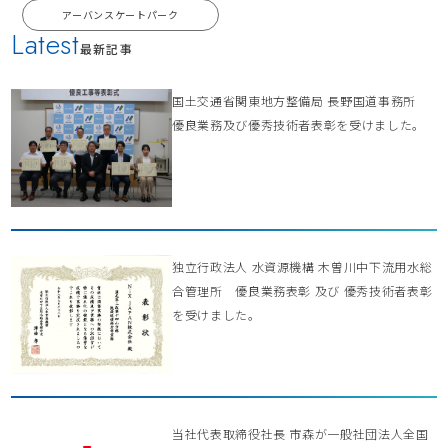
アーバンスケートパーク
Latest
最新記事
国土交通省関東地方整備局 長野国道事務所
優良業務及び優秀技術者表彰を受けました。
独立行政法人 水資源機構 木曽川中下流用水総
合管理所 優良業務表彰 及び 優秀技術者表彰
を受けました。
当社代表取締役社長 市森が一般社団法人全国