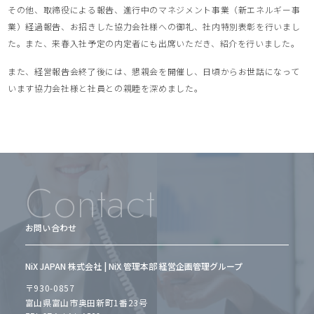
その他、取締役による報告、進行中のマネジメント事業（新エネルギー事
業）経過報告、お招きした協力会社様への御礼、社内特別表彰を行いまし
た。また、来春入社予定の内定者にも出席いただき、紹介を行いました。
また、経営報告会終了後には、懇親会を開催し、日頃からお世話になって
います協力会社様と社員との親睦を深めました。
Contact
お問い合わせ
NiX JAPAN 株式会社 | NiX 管理本部 経営企画管理グループ
〒930-0857
富山県富山市奥田新町1番23号