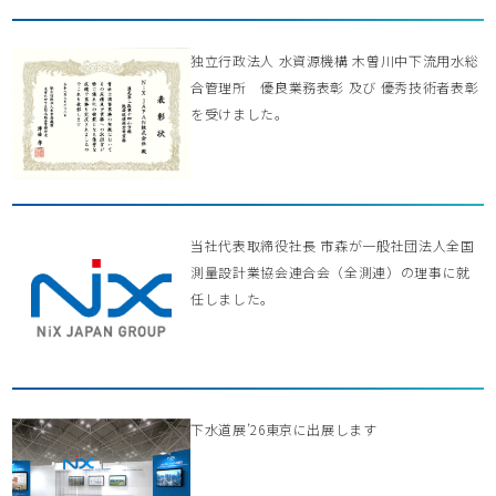
独立行政法人 水資源機構 木曽川中下流用水総
合管理所 優良業務表彰 及び 優秀技術者表彰
を受けました。
当社代表取締役社長 市森が一般社団法人全国
測量設計業協会連合会（全測連）の理事に就
任しました。
下水道展’26東京に出展します