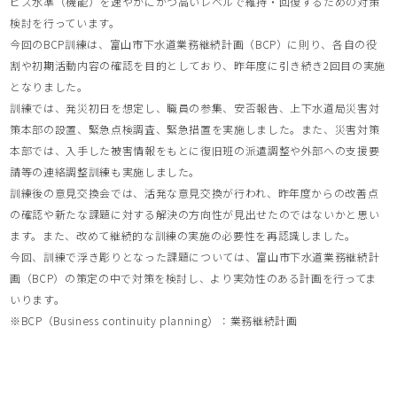
ビス水準（機能）を速やかにかつ高いレベルで維持・回復するための対策
検討を行っています。
今回のBCP訓練は、富山市下水道業務継続計画（BCP）に則り、各自の役
割や初期活動内容の確認を目的としており、昨年度に引き続き2回目の実施
となりました。
訓練では、発災初日を想定し、職員の参集、安否報告、上下水道局災害対
策本部の設置、緊急点検調査、緊急措置を実施しました。また、災害対策
本部では、入手した被害情報をもとに復旧班の派遣調整や外部への支援要
請等の連絡調整訓練も実施しました。
訓練後の意見交換会では、活発な意見交換が行われ、昨年度からの改善点
の確認や新たな課題に対する解決の方向性が見出せたのではないかと思い
ます。また、改めて継続的な訓練の実施の必要性を再認識しました。
今回、訓練で浮き彫りとなった課題については、富山市下水道業務継続計
画（BCP）の策定の中で対策を検討し、より実効性のある計画を行ってま
いります。
※BCP（Business continuity planning）：業務継続計画