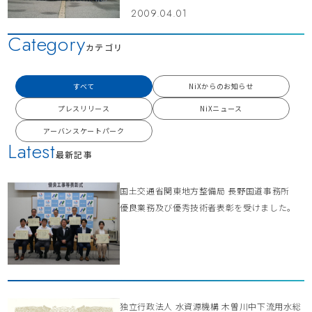
2009.04.01
Category
カテゴリ
すべて
NiXからのお知らせ
プレスリリース
NiXニュース
アーバンスケートパーク
Latest
最新記事
国土交通省関東地方整備局 長野国道事務所
優良業務及び優秀技術者表彰を受けました。
独立行政法人 水資源機構 木曽川中下流用水総