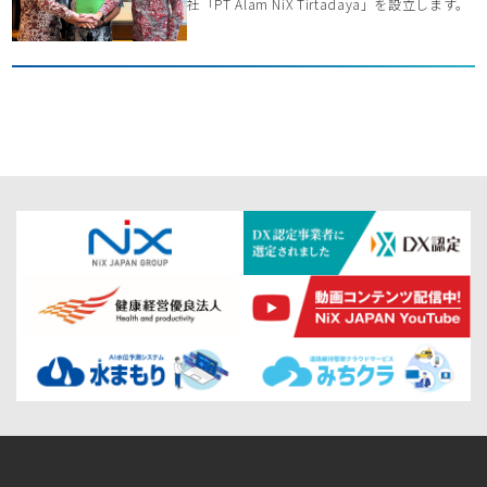
社「PT Alam NiX Tirtadaya」を設立します。