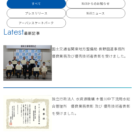
すべて
NiXからのお知らせ
プレスリリース
NiXニュース
アーバンスケートパーク
Latest
最新記事
国土交通省関東地方整備局 長野国道事務所
優良業務及び優秀技術者表彰を受けました。
独立行政法人 水資源機構 木曽川中下流用水総
合管理所 優良業務表彰 及び 優秀技術者表彰
を受けました。