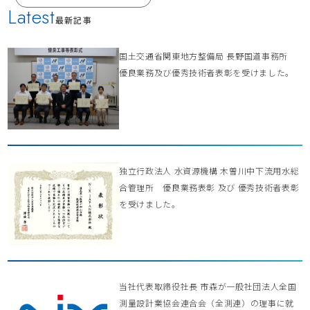
Latest
最新記事
国土交通省関東地方整備局 長野国道事務所
優良業務及び優秀技術者表彰を受けました。
独立行政法人 水資源機構 木曽川中下流用水総
合管理所 優良業務表彰 及び 優秀技術者表彰
を受けました。
当社代表取締役社長 市森が一般社団法人全国
測量設計業協会連合会（全測連）の理事に就