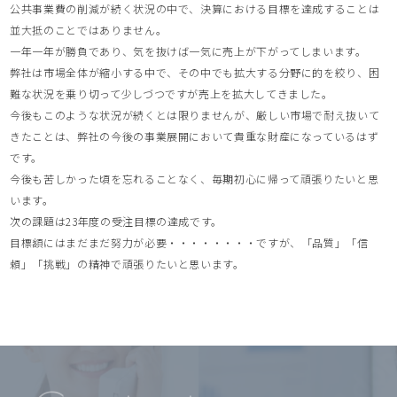
公共事業費の削減が続く状況の中で、決算における目標を達成することは
並大抵のことではありません。
一年一年が勝負であり、気を抜けば一気に売上が下がってしまいます。
弊社は市場全体が縮小する中で、その中でも拡大する分野に的を絞り、困
難な状況を乗り切って少しづつですが売上を拡大してきました。
今後もこのような状況が続くとは限りませんが、厳しい市場で耐え抜いて
きたことは、弊社の今後の事業展開において貴重な財産になっているはず
です。
今後も苦しかった頃を忘れることなく、毎期初心に帰って頑張りたいと思
います。
次の課題は23年度の受注目標の達成です。
目標額にはまだまだ努力が必要・・・・・・・・ですが、「品質」「信
頼」「挑戦」の精神で頑張りたいと思います。