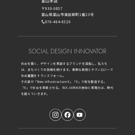
富山本店
〒930-0857
富山県富山市奥田新町1番23号
076-464-6520
SOCIAL DESIGN INNOVATOR
社会を築く、デザインを実装するブランドを目指し、私たち
は、まちづくりの挑戦を続けます。柔軟な発想とテクノロジーで
社会基盤をトランスフォーム。
その姿が「New infrastructure X」「X」で街を創造する。
「X」で社会を革新させる。 NiX JAPANの使命と実現力は、時代
を超えていきます。