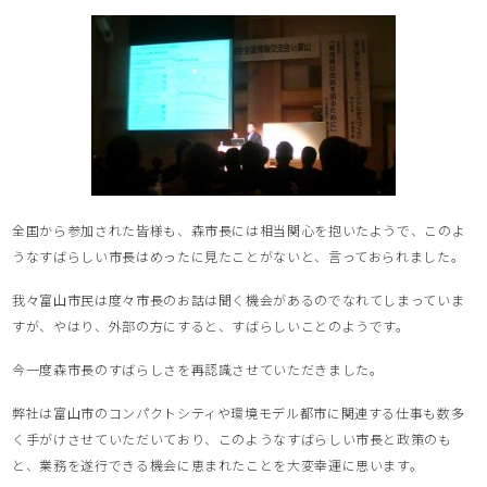
全国から参加された皆様も、森市長には相当関心を抱いたようで、このよ
うなすばらしい市長はめったに見たことがないと、言っておられました。
我々富山市民は度々市長のお話は聞く機会があるのでなれてしまっていま
すが、やはり、外部の方にすると、すばらしいことのようです。
今一度森市長のすばらしさを再認識させていただきました。
弊社は富山市のコンパクトシティや環境モデル都市に関連する仕事も数多
く手がけさせていただいており、このようなすばらしい市長と政策のも
と、業務を遂行できる機会に恵まれたことを大変幸運に思います。