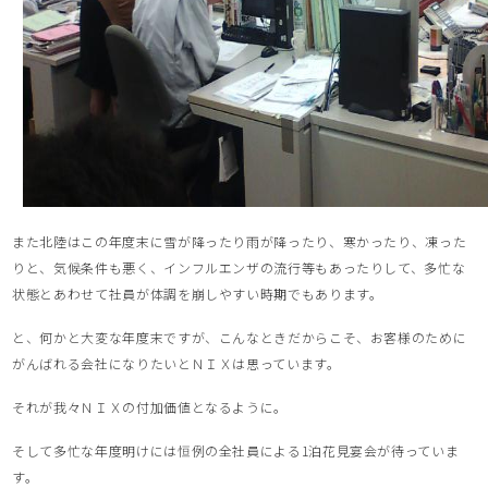
また北陸はこの年度末に雪が降ったり雨が降ったり、寒かったり、凍った
りと、気候条件も悪く、インフルエンザの流行等もあったりして、多忙な
状態とあわせて社員が体調を崩しやすい時期でもあります。
と、何かと大変な年度末ですが、こんなときだからこそ、お客様のために
がんばれる会社になりたいとＮＩＸは思っています。
それが我々ＮＩＸの付加価値となるように。
そして多忙な年度明けには恒例の全社員による1泊花見宴会が待っていま
す。