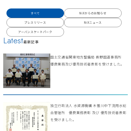
すべて
NiXからのお知らせ
プレスリリース
NiXニュース
アーバンスケートパーク
Latest
最新記事
国土交通省関東地方整備局 長野国道事務所
優良業務及び優秀技術者表彰を受けました。
独立行政法人 水資源機構 木曽川中下流用水総
合管理所 優良業務表彰 及び 優秀技術者表彰
を受けました。