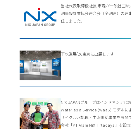
当社代表取締役社長 市森が一般社団法
測量設計業協会連合会（全測連）の理
任しました。
下水道展’26東京に出展します
NiX JAPANグループはインドネシアに
Water as a Service (WaaS) モデル
サイクル水処理・中水供給事業を展開
会社「PT Alam NiX Tirtadaya」を