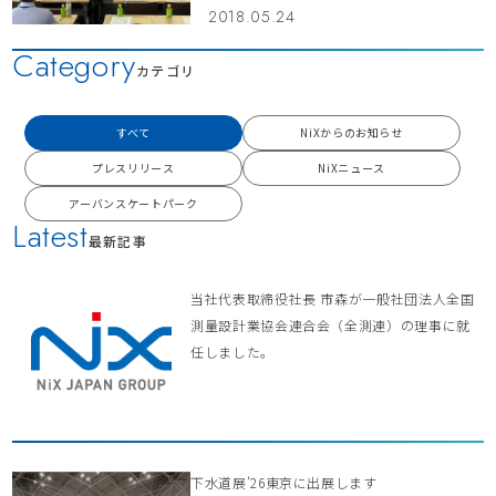
2018.05.24
Category
カテゴリ
すべて
NiXからのお知らせ
プレスリリース
NiXニュース
アーバンスケートパーク
Latest
最新記事
当社代表取締役社長 市森が一般社団法人全国
測量設計業協会連合会（全測連）の理事に就
任しました。
下水道展’26東京に出展します