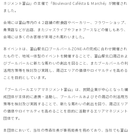
ネジメント富山」の主催で「Boulevard Cafésta & Ｍarché」が開催され
ました。
会場には富山市内の４２店舗の飲食店やベーカリー、フラワーショップ、
青果店などが出店、またジャズライブやフォトブースなどの催しもあり、
会場には多くのお客様が来場され賑わいました。
本イベントは、富山駅北口ブールバールZONE-Aの完成に合わせ開催され
たもので、地域一体型のイベントを開催することで、富山駅北口周辺およ
びブールバールに新たな賑わいの創出を図ること、またブールバールの利
活用方策等を検討及び実践し、周辺エリアの価値やロイヤルティを高める
ことを目的としています。
「ブールバールエリアマネジメント富山」は、民間企業が中心となった構
成団体が主体的に連携・活動し、ブールバールおよびその周辺の利活用方
策等を検討及び実践することで、新たな賑わいの創出を図り、周辺エリア
の価値やロイヤルティを高めることを目的に活動するエリアマネジメント
団体です。
本団体において、当社の市森社長が事務局長を務めており、当社でも富山