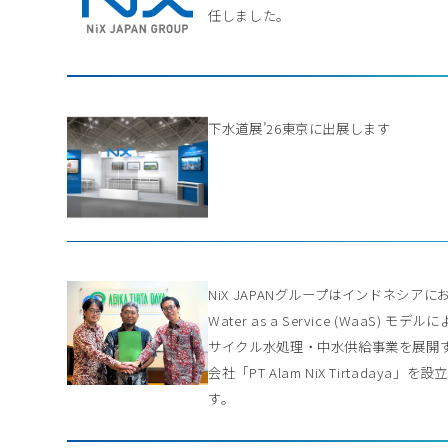
任しました。
下水道展’26東京に出展します
NiX JAPANグループはインドネシアに
Water as a Service (WaaS) モデル
サイクル水処理・中水供給事業を展開
会社「PT Alam NiX Tirtadaya」を
す。