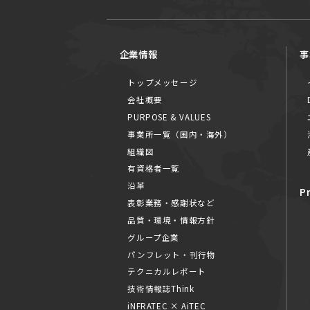
企業情報
事
トップメッセージ
会社概要
PURPOSE & VALUES
事業所一覧（国内・海外）
組織図
有資格者一覧
沿革
P
表彰業務・感謝状など
品質・環境・情報方針
グループ企業
パンフレット・刊行物
テクニカルレポート
技術情報誌Think
iNFRATEC × AiTEC