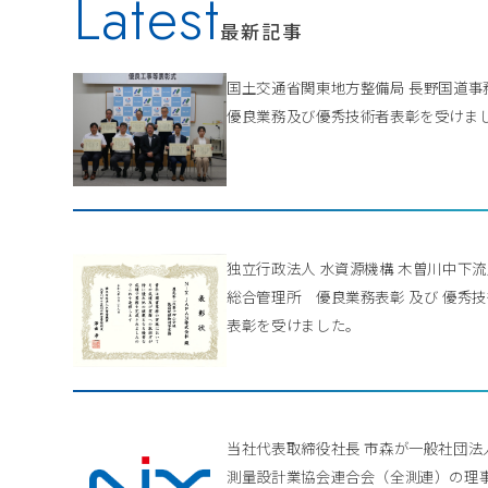
Latest
最新記事
国土交通省関東地方整備局 長野国道
優良業務及び優秀技術者表彰を受けま
独立行政法人 水資源機構 木曽川中下
総合管理所 優良業務表彰 及び 優秀
表彰を受けました。
当社代表取締役社長 市森が一般社団法
測量設計業協会連合会（全測連）の理