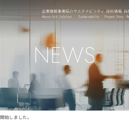
企業情報
事業紹介
サステナビリティ
技術情報
採
About NiX
Solution
Sustainability
Project Story
R
NEWS
を開始しました。