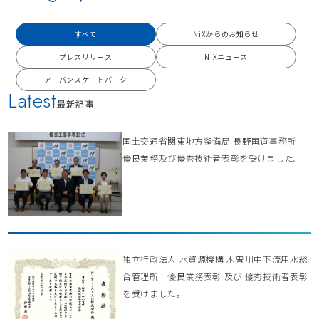
すべて
NiXからのお知らせ
プレスリリース
NiXニュース
アーバンスケートパーク
Latest
最新記事
国土交通省関東地方整備局 長野国道事務所
優良業務及び優秀技術者表彰を受けました。
独立行政法人 水資源機構 木曽川中下流用水総
合管理所 優良業務表彰 及び 優秀技術者表彰
を受けました。