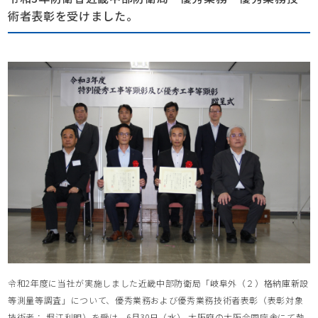
術者表彰を受けました。
令和2年度に当社が実施しました近畿中部防衛局「岐阜外（２）格納庫新設
等測量等調査」について、優秀業務および優秀業務技術者表彰（表彰対象
技術者： 堀江利明）を受け、6月30日（水） 大阪府の大阪合同庁舎にて執