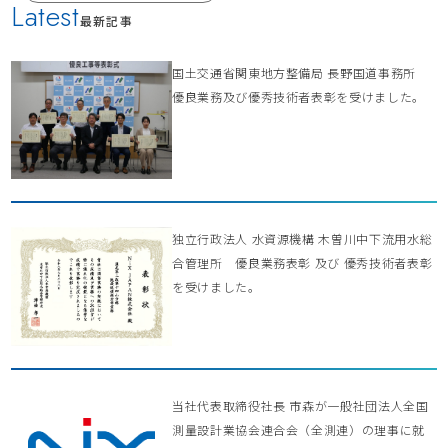
Latest
最新記事
国土交通省関東地方整備局 長野国道事務所
優良業務及び優秀技術者表彰を受けました。
独立行政法人 水資源機構 木曽川中下流用水総
合管理所 優良業務表彰 及び 優秀技術者表彰
を受けました。
当社代表取締役社長 市森が一般社団法人全国
測量設計業協会連合会（全測連）の理事に就