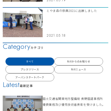
とやま森の祭典2021に出展しました
2021.05.18
Category
カテゴリ
すべて
NiXからのお知らせ
プレスリリース
NiXニュース
アーバンスケートパーク
Latest
最新記事
国土交通省関東地方整備局 長野国道事務所
優良業務及び優秀技術者表彰を受けました。