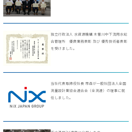
独立行政法人 水資源機構 木曽川中下流用水総
合管理所 優良業務表彰 及び 優秀技術者表彰
を受けました。
当社代表取締役社長 市森が一般社団法人全国
測量設計業協会連合会（全測連）の理事に就
任しました。