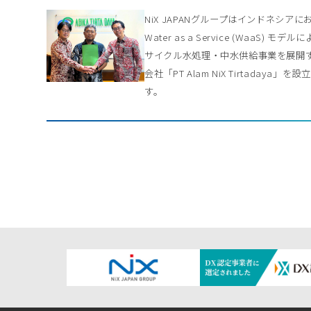
NiX JAPANグループはインドネシアに
Water as a Service (WaaS) モデル
サイクル水処理・中水供給事業を展開
会社「PT Alam NiX Tirtadaya」を
す。