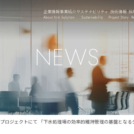
企業情報
事業紹介
サステナビリティ
技術情報
採
About NiX
Solution
Sustainability
Project Story
R
NEWS
査）プロジェクトにて 「下水処理場の効率的維持管理の基盤となるク