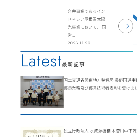
合弁事業であるイン
ドネシア屋根置太陽
光事業において、 国
営...
2023.11.29
Latest
最新記事
国土交通省関東地方整備局 長野国道
優良業務及び優秀技術者表彰を受けま
独立行政法人 水資源機構 木曽川中下