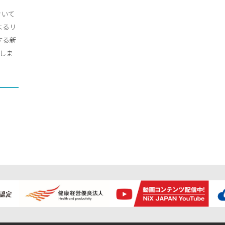
おいて
によるリ
する新
設立しま