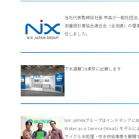
当社代表取締役社長 市森が一般社団法
測量設計業協会連合会（全測連）の理
任しました。
下水道展’26東京に出展します
NiX JAPANグループはインドネシアに
Water as a Service (WaaS) モデル
サイクル水処理・中水供給事業を展開