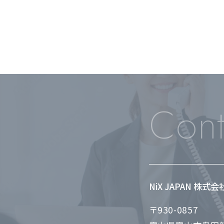
Cont
NiX JAPAN 株式
〒930-0857