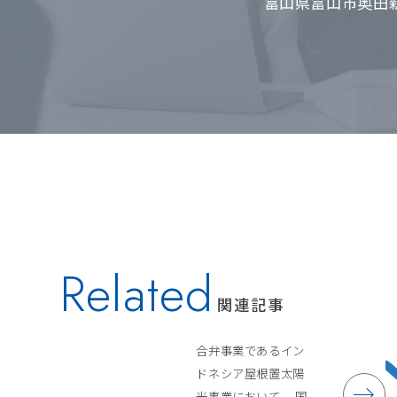
富山県富山市奥田新
Related
関連記事
合弁事業であるイン
ドネシア屋根置太陽
光事業において、 国