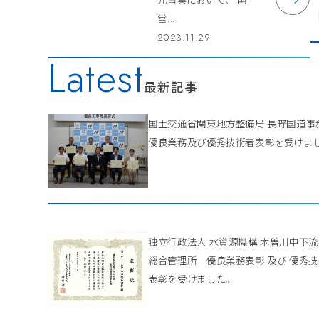
営...
2023.11.29
Latest
最新記事
国土交通省関東地方整備局 長野国道
優良業務及び優秀技術者表彰を受けま
独立行政法人 水資源機構 木曽川中下
総合管理所 優良業務表彰 及び 優秀
表彰を受けました。