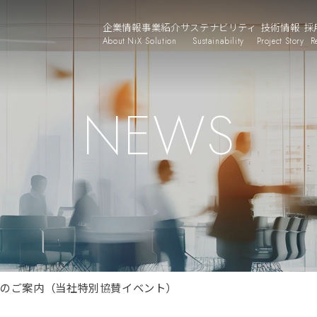
企業情報
事業紹介
サステナビリティ
技術情報
採
About NiX
Solution
Sustainability
Project Story
R
NEWS
催のご案内（当社特別協賛イベント）