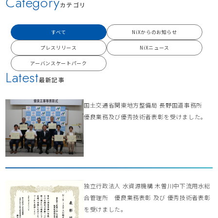
Category
カテゴリ
すべて
NiXからのお知らせ
プレスリリース
NiXニュース
アーバンスケートパーク
Latest
最新記事
国土交通省関東地方整備局 長野国道事務所
優良業務及び優秀技術者表彰を受けました。
独立行政法人 水資源機構 木曽川中下流用水総
合管理所 優良業務表彰 及び 優秀技術者表彰
を受けました。