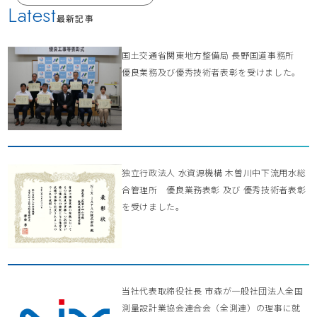
Latest
最新記事
国土交通省関東地方整備局 長野国道事務所
優良業務及び優秀技術者表彰を受けました。
独立行政法人 水資源機構 木曽川中下流用水総
合管理所 優良業務表彰 及び 優秀技術者表彰
を受けました。
当社代表取締役社長 市森が一般社団法人全国
測量設計業協会連合会（全測連）の理事に就