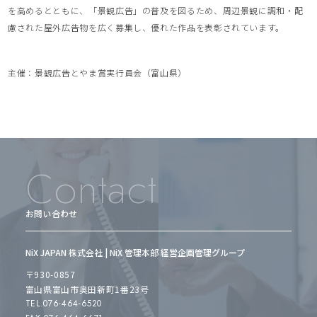
を高めるとともに、「景観広告」の普及を図るため、周辺景観に調和・配
慮された屋外広告物を広く募集し、優れた作品を表彰されています。
主催：景観広告とやま賞実行員会（富山県）
Contact
お問い合わせ
NiX JAPAN 株式会社 | NiX 管理本部 経営企画管理グループ
〒930-0857
富山県富山市奥田新町1番23号
TEL.076-464-6520