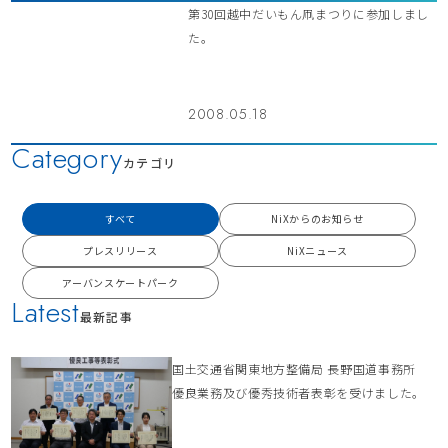
第30回越中だいもん凧まつりに参加しまし
た。
2008.05.18
Category
カテゴリ
すべて
NiXからのお知らせ
プレスリリース
NiXニュース
アーバンスケートパーク
Latest
最新記事
国土交通省関東地方整備局 長野国道事務所
優良業務及び優秀技術者表彰を受けました。