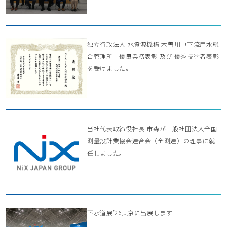
独立行政法人 水資源機構 木曽川中下流用水総
合管理所 優良業務表彰 及び 優秀技術者表彰
を受けました。
当社代表取締役社長 市森が一般社団法人全国
測量設計業協会連合会（全測連）の理事に就
任しました。
下水道展’26東京に出展します