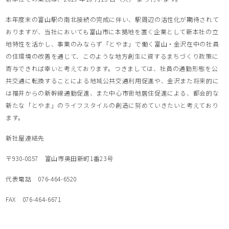
本年度末の富山駅の南北接続の完成に伴い、駅周辺の活性化が期待されて
おりますが、当社においても富山市に本拠地を置く企業として新本社の立
地特性を活かし、事業のみならず「とやま」で働く富山・金沢在中の社員
の住環境の改善を通じて、このような地方創生に資するまちづくり政策に
寄与できれば幸いと考えております。つきましては、社員の通勤形態を公
共交通に転換することによる地域公共交通利用促進や、金沢また将来的に
は福井からの新幹線通勤促進、また中心市街地居住促進による、都会的な
新たな「とやま」のライフスタイルの創造に努めていきたいと考えており
ます。
新社屋連絡先
〒930-0857 富山市奥田新町1番23号
代表電話 076-464-6520
FAX 076-464-6671